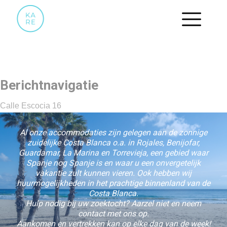
41
Berichtnavigatie
Calle Escocia 16
Al onze accommodaties zijn gelegen aan de zonnige
zuidelijke Costa Blanca o.a. in Rojales, Benijofar,
Guardamar, La Marina en Torrevieja, een gebied waar
Spanje nog Spanje is en waar u een onvergetelijk
vakantie zult kunnen vieren. Ook hebben wij
huurmogelijkheden in het prachtige binnenland van de
Costa Blanca.
Hulp nodig bij uw zoektocht? Aarzel niet en neem
contact met ons op.
Aankomen en vertrekken kan op elke dag van de week!