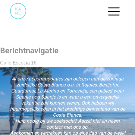
43
Berichtnavigatie
Calle Escocia 16
Al onze accommodaties zijn gelegen aan de zonnige
zuidelijke Costa Blanca o.a. in Rojales, Benijofar,
Guardamar, La Marina en Torrevieja, een gebied waar
Spanje nog Spanje is en waar u een onvergetelijk
vakantie zult kunnen vieren. Ook hebben wij
huurmogelijkheden in het prachtige binnenland van de
Costa Blanca.
Hulp nodig bij uw zoektocht? Aarzel niet en neem
contact met ons op.
Aankomen en vertrekken kan op elke dag van de week!