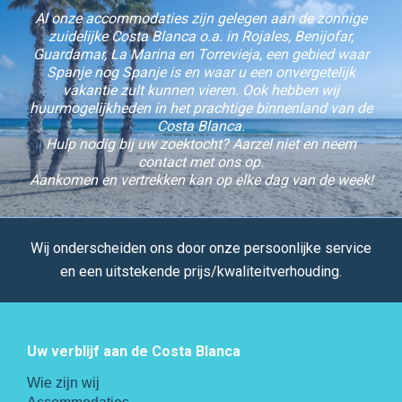
Al onze accommodaties zijn gelegen aan de zonnige
zuidelijke Costa Blanca o.a. in Rojales, Benijofar,
Guardamar, La Marina en Torrevieja, een gebied waar
Spanje nog Spanje is en waar u een onvergetelijk
vakantie zult kunnen vieren. Ook hebben wij
huurmogelijkheden in het prachtige binnenland van de
Costa Blanca.
Hulp nodig bij uw zoektocht? Aarzel niet en neem
contact met ons op.
Aankomen en vertrekken kan op elke dag van de week!
Wij onderscheiden ons door onze persoonlijke service
en een uitstekende prijs/kwaliteitverhouding.
Uw verblijf aan de Costa Blanca
Wie zijn wij