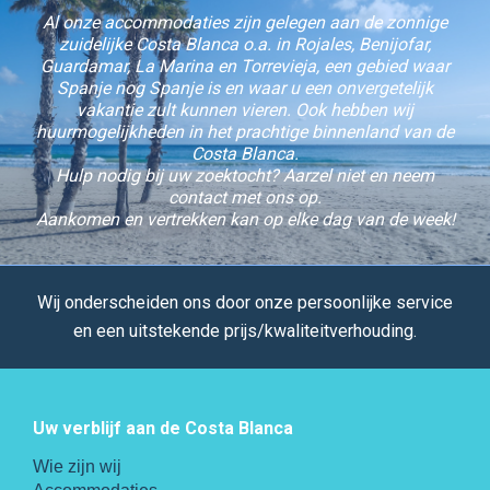
Al onze accommodaties zijn gelegen aan de zonnige
zuidelijke Costa Blanca o.a. in Rojales, Benijofar,
Guardamar, La Marina en Torrevieja, een gebied waar
Spanje nog Spanje is en waar u een onvergetelijk
vakantie zult kunnen vieren. Ook hebben wij
huurmogelijkheden in het prachtige binnenland van de
Costa Blanca.
Hulp nodig bij uw zoektocht? Aarzel niet en neem
contact met ons op.
Aankomen en vertrekken kan op elke dag van de week!
Wij onderscheiden ons door onze persoonlijke service
en een uitstekende prijs/kwaliteitverhouding.
Uw verblijf aan de Costa Blanca
Wie zijn wij