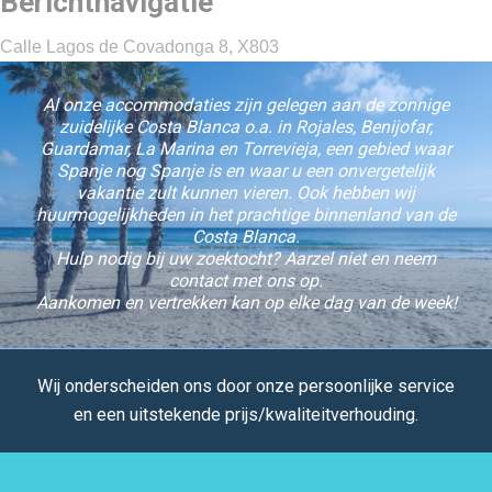
Berichtnavigatie
Calle Lagos de Covadonga 8, X803
Al onze accommodaties zijn gelegen aan de zonnige
zuidelijke Costa Blanca o.a. in Rojales, Benijofar,
Guardamar, La Marina en Torrevieja, een gebied waar
Spanje nog Spanje is en waar u een onvergetelijk
vakantie zult kunnen vieren. Ook hebben wij
huurmogelijkheden in het prachtige binnenland van de
Costa Blanca.
Hulp nodig bij uw zoektocht? Aarzel niet en neem
contact met ons op.
Aankomen en vertrekken kan op elke dag van de week!
Wij onderscheiden ons door onze persoonlijke service
en een uitstekende prijs/kwaliteitverhouding.