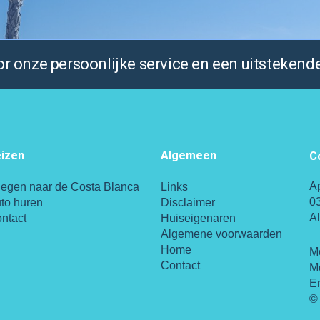
 onze persoonlijke service en een uitstekende
izen
Algemeen
C
A
iegen naar de Costa Blanca
Links
0
to huren
Disclaimer
A
ntact
Huiseigenaren
Algemene voorwaarden
Home
M
Contact
M
E
© 