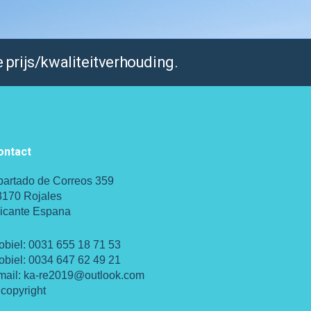
 prijs/kwaliteitverhouding.
ontact
partado de Correos 359
3170 Rojales
licante Espana
obiel:
0031 655 18 71 53
obiel:
0034 647 62 49 21
mail:
ka-re2019@outlook.com
copyright