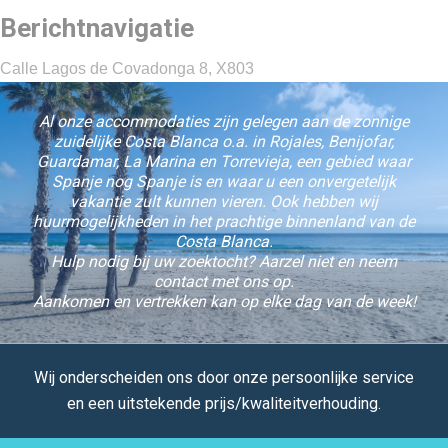
Berichtnavigatie
Calle Lagos de Covadonga 8, X803
Al onze accommodaties zijn gelegen aan de zonnige
zuidelijke Costa Blanca o.a. in Rojales, Benijofar,
Guardamar, La Marina en Torrevieja, een gebied waar
Spanje nog Spanje is en waar u een onvergetelijk
vakantie zult kunnen vieren. Ook hebben wij
huurmogelijkheden in het prachtige binnenland van de
Costa Blanca.
Hulp nodig bij uw zoektocht? Aarzel niet en neem
contact met ons op.
Aankomen en vertrekken kan op elke dag van de week!
Wij onderscheiden ons door onze persoonlijke service
en een uitstekende prijs/kwaliteitverhouding.