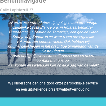
Berichtnavigatie
Calle Lapislazuli 37
Al onze accommodaties zijn gelegen aan de zonnige
zuidelijke Costa Blanca o.a. in Rojales, Benijofar,
Guardamar, La Marina en Torrevieja, een gebied waar
Spanje nog Spanje is en waar u een onvergetelijk
vakantie zult kunnen vieren. Ook hebben wij
huurmogelijkheden in het prachtige binnenland van de
Costa Blanca.
Hulp nodig bij uw zoektocht? Aarzel niet en neem
contact met ons op.
Aankomen en vertrekken kan op elke dag van de week!
Wij onderscheiden ons door onze persoonlijke service
en een uitstekende prijs/kwaliteitverhouding.