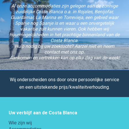
Al onze accommodaties zijn gelegen aan de zonnige
zuidelijke Costa Blanca o.a. in Rojales, Benijofar,
Guardamar, La Marina en Torrevieja, een gebied waar
Spanje nog Spanje is en waar u een onvergetelijk
vakantie zult kunnen vieren. Ook hebben wij
huurmogelijkheden in het prachtige binnenland van de
Costa Blanca.
Hulp nodig bij uw zoektocht? Aarzel niet en neem
contact met ons op.
Aankomen en vertrekken kan op elke dag van de week!
Wij onderscheiden ons door onze persoonlijke service
en een uitstekende prijs/kwaliteitverhouding.
Uw verblijf aan de Costa Blanca
Wie zijn wij