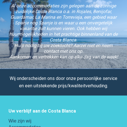
Al onze accommodaties zijn gelegen aan de zonnige
zuidelijke Costa Blanca o.a. in Rojales, Benijofar,
Guardamar, La Marina en Torrevieja, een gebied waar
Spanje nog Spanje is en waar u een onvergetelijk
vakantie zult kunnen vieren. Ook hebben wij
huurmogelijkheden in het prachtige binnenland van de
Costa Blanca.
Hulp nodig bij uw zoektocht? Aarzel niet en neem
contact met ons op.
Aankomen en vertrekken kan op elke dag van de week!
Wij onderscheiden ons door onze persoonlijke service
en een uitstekende prijs/kwaliteitverhouding.
Uw verblijf aan de Costa Blanca
Wie zijn wij