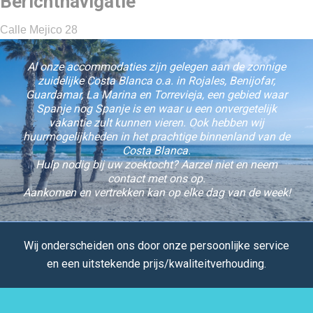
Berichtnavigatie
Calle Mejico 28
Al onze accommodaties zijn gelegen aan de zonnige
zuidelijke Costa Blanca o.a. in Rojales, Benijofar,
Guardamar, La Marina en Torrevieja, een gebied waar
Spanje nog Spanje is en waar u een onvergetelijk
vakantie zult kunnen vieren. Ook hebben wij
huurmogelijkheden in het prachtige binnenland van de
Costa Blanca.
Hulp nodig bij uw zoektocht? Aarzel niet en neem
contact met ons op.
Aankomen en vertrekken kan op elke dag van de week!
Wij onderscheiden ons door onze persoonlijke service
en een uitstekende prijs/kwaliteitverhouding.