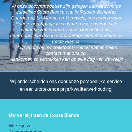
Al onze accommodaties zijn gelegen aan de zonnige
zuidelijke Costa Blanca o.a. in Rojales, Benijofar,
Guardamar, La Marina en Torrevieja, een gebied waar
Spanje nog Spanje is en waar u een onvergetelijk
vakantie zult kunnen vieren. Ook hebben wij
huurmogelijkheden in het prachtige binnenland van de
Costa Blanca.
Hulp nodig bij uw zoektocht? Aarzel niet en neem
contact met ons op.
Aankomen en vertrekken kan op elke dag van de week!
Wij onderscheiden ons door onze persoonlijke service
en een uitstekende prijs/kwaliteitverhouding.
Uw verblijf aan de Costa Blanca
Wie zijn wij