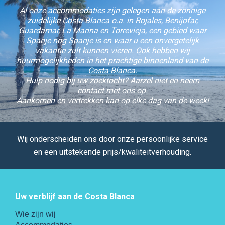
Al onze accommodaties zijn gelegen aan de zonnige
zuidelijke Costa Blanca o.a. in Rojales, Benijofar,
Guardamar, La Marina en Torrevieja, een gebied waar
Spanje nog Spanje is en waar u een onvergetelijk
vakantie zult kunnen vieren. Ook hebben wij
huurmogelijkheden in het prachtige binnenland van de
Costa Blanca.
Hulp nodig bij uw zoektocht? Aarzel niet en neem
contact met ons op.
Aankomen en vertrekken kan op elke dag van de week!
Wij onderscheiden ons door onze persoonlijke service
en een uitstekende prijs/kwaliteitverhouding.
Uw verblijf aan de Costa Blanca
Wie zijn wij