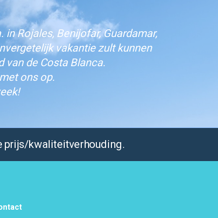
 in Rojales, Benijofar, Guardamar,
vergetelijk vakantie zult kunnen
d van de Costa Blanca.
 met ons op.
eek!
 prijs/kwaliteitverhouding.
ontact