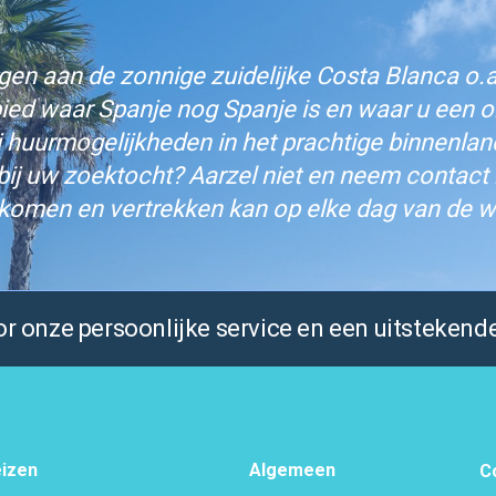
n aan de zonnige zuidelijke Costa Blanca o.a.
bied waar Spanje nog Spanje is en waar u een on
j huurmogelijkheden in het prachtige binnenlan
bij uw zoektocht? Aarzel niet en neem contact
komen en vertrekken kan op elke dag van de w
 onze persoonlijke service en een uitstekende
izen
Algemeen
C