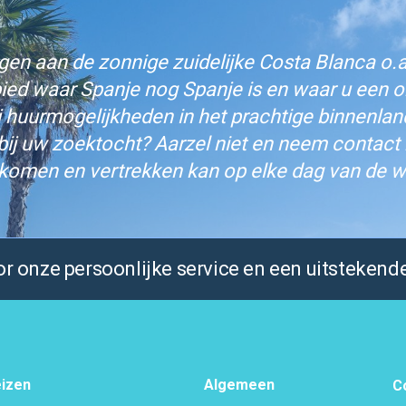
n aan de zonnige zuidelijke Costa Blanca o.a.
bied waar Spanje nog Spanje is en waar u een on
j huurmogelijkheden in het prachtige binnenlan
bij uw zoektocht? Aarzel niet en neem contact
komen en vertrekken kan op elke dag van de w
 onze persoonlijke service en een uitstekende
izen
Algemeen
C