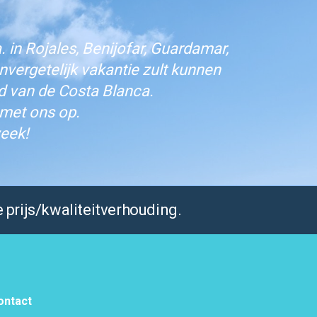
 in Rojales, Benijofar, Guardamar,
vergetelijk vakantie zult kunnen
d van de Costa Blanca.
 met ons op.
eek!
 prijs/kwaliteitverhouding.
ontact