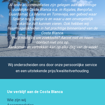
Al onze accommodaties zijn gelegen aan de zonnige
zuidelijke Costa Blanca o.a. in Rojales, Benijofar,
Guardamar, La Marina en Torrevieja, een gebied waar
Spanje nog Spanje is en waar u een onvergetelijk
vakantie zult kunnen vieren. Ook hebben wij
huurmogelijkheden in het prachtige binnenland van de
Costa Blanca.
Hulp nodig bij uw zoektocht? Aarzel niet en neem
contact met ons op.
Aankomen en vertrekken kan op elke dag van de week!
Wij onderscheiden ons door onze persoonlijke service
en een uitstekende prijs/kwaliteitverhouding.
Uw verblijf aan de Costa Blanca
Wie zijn wij