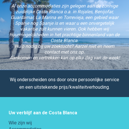
Al onze accommodaties zijn gelegen aan de zonnige
zuidelijke Costa Blanca o.a. in Rojales, Benijofar,
Guardamar, La Marina en Torrevieja, een gebied waar
Spanje nog Spanje is en waar u een onvergetelijk
vakantie zult kunnen vieren. Ook hebben wij
huurmogelijkheden in het prachtige binnenland van de
Costa Blanca.
Hulp nodig bij uw zoektocht? Aarzel niet en neem
contact met ons op.
Aankomen en vertrekken kan op elke dag van de week!
Wij onderscheiden ons door onze persoonlijke service
en een uitstekende prijs/kwaliteitverhouding.
Uw verblijf aan de Costa Blanca
Wie zijn wij