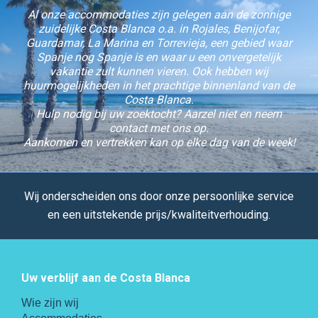
Al onze accommodaties zijn gelegen aan de zonnige
zuidelijke Costa Blanca o.a. in Rojales, Benijofar,
Guardamar, La Marina en Torrevieja, een gebied waar
Spanje nog Spanje is en waar u een onvergetelijk
vakantie zult kunnen vieren. Ook hebben wij
huurmogelijkheden in het prachtige binnenland van de
Costa Blanca.
Hulp nodig bij uw zoektocht? Aarzel niet en neem
contact met ons op.
Aankomen en vertrekken kan op elke dag van de week!
Wij onderscheiden ons door onze persoonlijke service
en een uitstekende prijs/kwaliteitverhouding.
Uw verblijf aan de Costa Blanca
Wie zijn wij