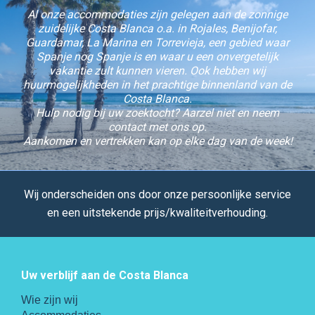
Al onze accommodaties zijn gelegen aan de zonnige
zuidelijke Costa Blanca o.a. in Rojales, Benijofar,
Guardamar, La Marina en Torrevieja, een gebied waar
Spanje nog Spanje is en waar u een onvergetelijk
vakantie zult kunnen vieren. Ook hebben wij
huurmogelijkheden in het prachtige binnenland van de
Costa Blanca.
Hulp nodig bij uw zoektocht? Aarzel niet en neem
contact met ons op.
Aankomen en vertrekken kan op elke dag van de week!
Wij onderscheiden ons door onze persoonlijke service
en een uitstekende prijs/kwaliteitverhouding.
Uw verblijf aan de Costa Blanca
Wie zijn wij