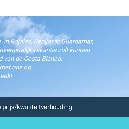
 in Rojales, Benijofar, Guardamar,
vergetelijk vakantie zult kunnen
d van de Costa Blanca.
 met ons op.
eek!
 prijs/kwaliteitverhouding.