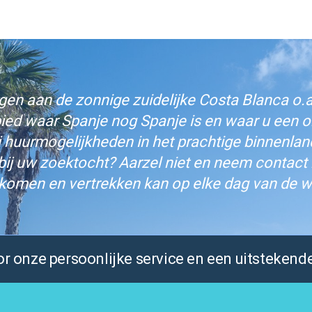
n aan de zonnige zuidelijke Costa Blanca o.a.
bied waar Spanje nog Spanje is en waar u een on
j huurmogelijkheden in het prachtige binnenlan
bij uw zoektocht? Aarzel niet en neem contact
komen en vertrekken kan op elke dag van de w
 onze persoonlijke service en een uitstekende