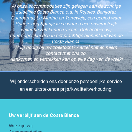
Al onze accommodaties zijn gelegen aan de zonnige
zuidelijke Costa Blanca o.a. in Rojales, Benijofar,
Guardamar, La Marina en Torrevieja, een gebied waar
Spanje nog Spanje is en waar u een onvergetelijk
vakantie zult kunnen vieren. Ook hebben wij
huurmogelijkheden in het prachtige binnenland van de
Costa Blanca.
Hulp nodig bij uw zoektocht? Aarzel niet en neem
contact met ons op.
Aankomen en vertrekken kan op elke dag van de week!
Wij onderscheiden ons door onze persoonlijke service
en een uitstekende prijs/kwaliteitverhouding.
Uw verblijf aan de Costa Blanca
Wie zijn wij