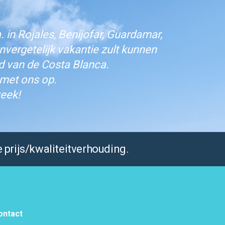
 in Rojales, Benijofar, Guardamar,
vergetelijk vakantie zult kunnen
d van de Costa Blanca.
 met ons op.
eek!
 prijs/kwaliteitverhouding.
ontact