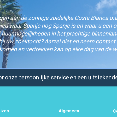
n aan de zonnige zuidelijke Costa Blanca o.a.
bied waar Spanje nog Spanje is en waar u een on
j huurmogelijkheden in het prachtige binnenlan
bij uw zoektocht? Aarzel niet en neem contact
komen en vertrekken kan op elke dag van de w
 onze persoonlijke service en een uitstekende
izen
Algemeen
C