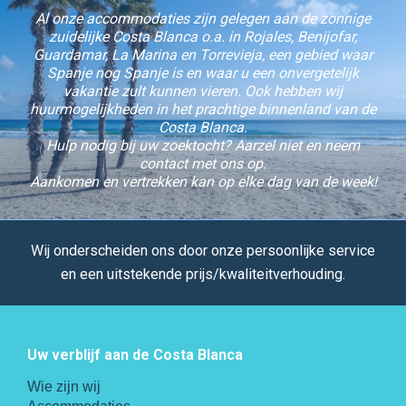
Al onze accommodaties zijn gelegen aan de zonnige
zuidelijke Costa Blanca o.a. in Rojales, Benijofar,
Guardamar, La Marina en Torrevieja, een gebied waar
Spanje nog Spanje is en waar u een onvergetelijk
vakantie zult kunnen vieren. Ook hebben wij
huurmogelijkheden in het prachtige binnenland van de
Costa Blanca.
Hulp nodig bij uw zoektocht? Aarzel niet en neem
contact met ons op.
Aankomen en vertrekken kan op elke dag van de week!
Wij onderscheiden ons door onze persoonlijke service
en een uitstekende prijs/kwaliteitverhouding.
Uw verblijf aan de Costa Blanca
Wie zijn wij