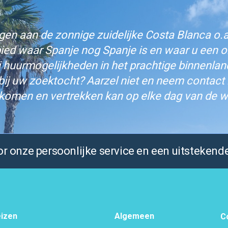
n aan de zonnige zuidelijke Costa Blanca o.a.
bied waar Spanje nog Spanje is en waar u een on
j huurmogelijkheden in het prachtige binnenlan
bij uw zoektocht? Aarzel niet en neem contact
komen en vertrekken kan op elke dag van de w
 onze persoonlijke service en een uitstekende
izen
Algemeen
C