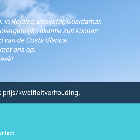
 in Rojales, Benijofar, Guardamar,
vergetelijk vakantie zult kunnen
d van de Costa Blanca.
 met ons op.
eek!
 prijs/kwaliteitverhouding.
ontact