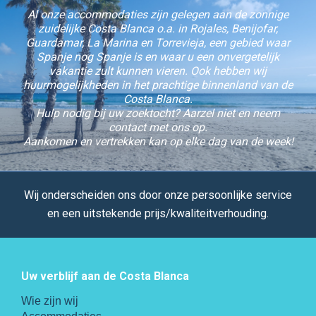
Al onze accommodaties zijn gelegen aan de zonnige
zuidelijke Costa Blanca o.a. in Rojales, Benijofar,
Guardamar, La Marina en Torrevieja, een gebied waar
Spanje nog Spanje is en waar u een onvergetelijk
vakantie zult kunnen vieren. Ook hebben wij
huurmogelijkheden in het prachtige binnenland van de
Costa Blanca.
Hulp nodig bij uw zoektocht? Aarzel niet en neem
contact met ons op.
Aankomen en vertrekken kan op elke dag van de week!
Wij onderscheiden ons door onze persoonlijke service
en een uitstekende prijs/kwaliteitverhouding.
Uw verblijf aan de Costa Blanca
Wie zijn wij