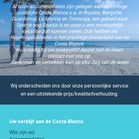
Al onze accommodaties zijn gelegen aan de zonnige
zuidelijke Costa Blanca o.a. in Rojales, Benijofar,
Guardamar, La Marina en Torrevieja, een gebied waar
Spanje nog Spanje is en waar u een onvergetelijk
vakantie zult kunnen vieren. Ook hebben wij
huurmogelijkheden in het prachtige binnenland van de
Costa Blanca.
Hulp nodig bij uw zoektocht? Aarzel niet en neem
contact met ons op.
Aankomen en vertrekken kan op elke dag van de week!
Wij onderscheiden ons door onze persoonlijke service
en een uitstekende prijs/kwaliteitverhouding.
Uw verblijf aan de Costa Blanca
Wie zijn wij