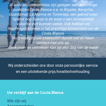
Al onze accommodaties zijn gelegen aan de zonnige
zuidelijke Costa Blanca o.a. in Rojales, Benijofar,
Guardamar, La Marina en Torrevieja, een gebied waar
Spanje nog Spanje is en waar u een onvergetelijk
vakantie zult kunnen vieren. Ook hebben wij
huurmogelijkheden in het prachtige binnenland van de
Costa Blanca.
Hulp nodig bij uw zoektocht? Aarzel niet en neem
contact met ons op.
Aankomen en vertrekken kan op elke dag van de week!
Wij onderscheiden ons door onze persoonlijke service
en een uitstekende prijs/kwaliteitverhouding.
Uw verblijf aan de Costa Blanca
Wie zijn wij