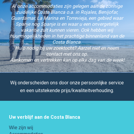
Al onze accommodaties zijn gelegen aan de zonnige
zuidelijke Costa Blanca o.a. in Rojales, Benijofar,
Guardamar, La Marina en Torrevieja, een gebied waar
Spanje nog Spanje is en waar u een onvergetelijk
vakantie zult kunnen vieren. Ook hebben wij
huurmogelijkheden in het prachtige binnenland van de
Costa Blanca.
Hulp nodig bij uw zoektocht? Aarzel niet en neem
contact met ons op.
Aankomen en vertrekken kan op elke dag van de week!
Wij onderscheiden ons door onze persoonlijke service
en een uitstekende prijs/kwaliteitverhouding.
Uw verblijf aan de Costa Blanca
Wie zijn wij