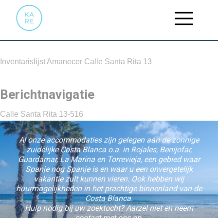
INVENTARISLIJST AMANECER
CALLE SANTA RITA 13
Inventarislijst Amanecer Calle Santa Rita 13
Berichtnavigatie
Calle Santa Rita 13-516
Al onze accommodaties zijn gelegen aan de zonnige
zuidelijke Costa Blanca o.a. in Rojales, Benijofar,
Guardamar, La Marina en Torrevieja, een gebied waar
Spanje nog Spanje is en waar u een onvergetelijk
vakantie zult kunnen vieren. Ook hebben wij
huurmogelijkheden in het prachtige binnenland van de
Costa Blanca.
Hulp nodig bij uw zoektocht? Aarzel niet en neem
contact met ons op.