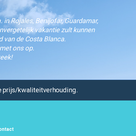
 in Rojales, Benijofar, Guardamar,
vergetelijk vakantie zult kunnen
d van de Costa Blanca.
 met ons op.
eek!
 prijs/kwaliteitverhouding.
ontact