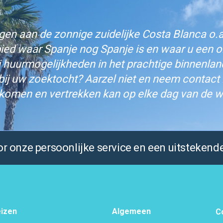
n aan de zonnige zuidelijke Costa Blanca o.a.
bied waar Spanje nog Spanje is en waar u een on
j huurmogelijkheden in het prachtige binnenlan
bij uw zoektocht? Aarzel niet en neem contact
komen en vertrekken kan op elke dag van de w
 onze persoonlijke service en een uitstekende
izen
Algemeen
C