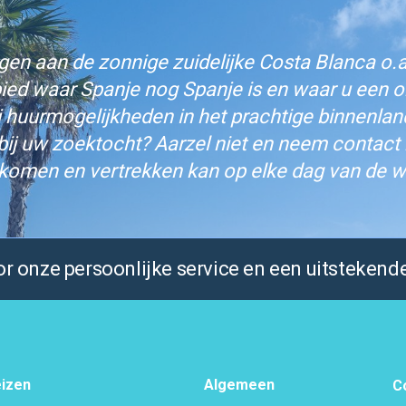
n aan de zonnige zuidelijke Costa Blanca o.a.
bied waar Spanje nog Spanje is en waar u een on
j huurmogelijkheden in het prachtige binnenlan
bij uw zoektocht? Aarzel niet en neem contact
komen en vertrekken kan op elke dag van de w
 onze persoonlijke service en een uitstekende
izen
Algemeen
C