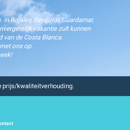
 in Rojales, Benijofar, Guardamar,
vergetelijk vakantie zult kunnen
d van de Costa Blanca.
 met ons op.
eek!
 prijs/kwaliteitverhouding.
ontact