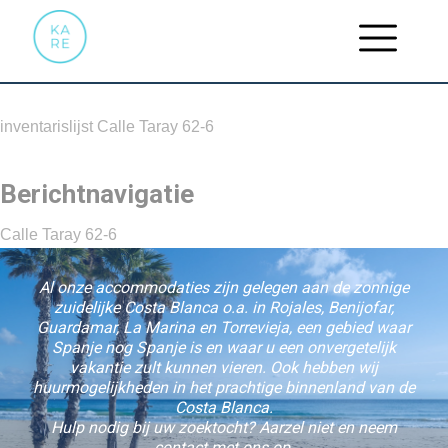
INVENTARISLIJST CALLE TARAY
62-6
inventarislijst Calle Taray 62-6
Berichtnavigatie
Calle Taray 62-6
Al onze accommodaties zijn gelegen aan de zonnige
zuidelijke Costa Blanca o.a. in Rojales, Benijofar,
Guardamar, La Marina en Torrevieja, een gebied waar
Spanje nog Spanje is en waar u een onvergetelijk
vakantie zult kunnen vieren. Ook hebben wij
huurmogelijkheden in het prachtige binnenland van de
Costa Blanca.
Hulp nodig bij uw zoektocht? Aarzel niet en neem
contact met ons op.