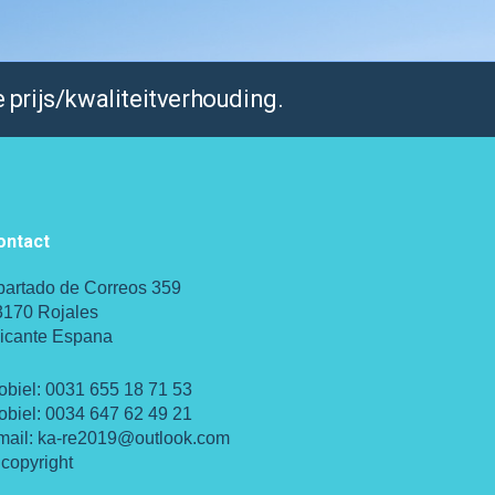
 prijs/kwaliteitverhouding.
ontact
partado de Correos 359
3170 Rojales
licante Espana
obiel:
0031 655 18 71 53
obiel:
0034 647 62 49 21
mail:
ka-re2019@outlook.com
copyright