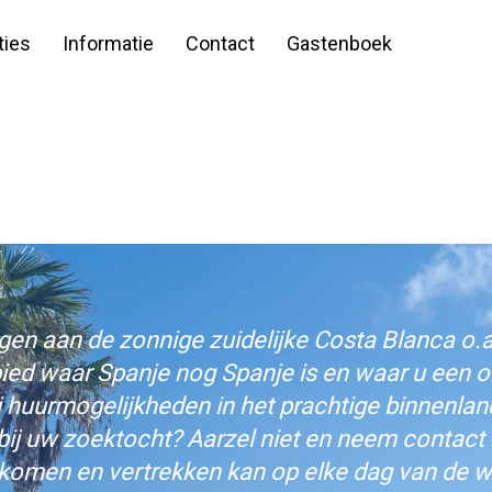
ies
Informatie
Contact
Gastenboek
n aan de zonnige zuidelijke Costa Blanca o.a.
bied waar Spanje nog Spanje is en waar u een on
j huurmogelijkheden in het prachtige binnenlan
bij uw zoektocht? Aarzel niet en neem contact
komen en vertrekken kan op elke dag van de w