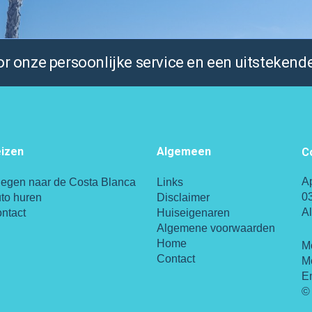
 onze persoonlijke service en een uitstekende
izen
Algemeen
C
A
iegen naar de Costa Blanca
Links
0
to huren
Disclaimer
A
ntact
Huiseigenaren
Algemene voorwaarden
Home
M
Contact
M
E
© 