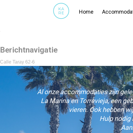
KEUKEN.3
Home
Accommodat
Berichtnavigatie
Calle Taray 62-6
Al onze accommodaties zijn gelege
La Marina en Torrevieja, een ge
vieren. Ook hebben wi
Hulp nodig 
Aan