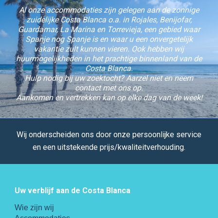
Al onze accommodaties zijn gelegen aan de zonnige
zuidelijke Costa Blanca o.a. in Rojales, Benijofar,
Guardamar, La Marina en Torrevieja, een gebied waar
Spanje nog Spanje is en waar u een onvergetelijk
vakantie zult kunnen vieren. Ook hebben wij
huurmogelijkheden in het prachtige binnenland van de
Costa Blanca.
Hulp nodig bij uw zoektocht? Aarzel niet en neem
contact met ons op.
Aankomen en vertrekken kan op elke dag van de week!
Wij onderscheiden ons door onze persoonlijke service
en een uitstekende prijs/kwaliteitverhouding.
Uw verblijf aan de Costa Blanca
Wie zijn wij