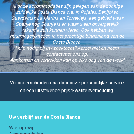
Al onze accommodaties zijn gelegen aan de zonnige
zuidelijke Costa Blanca o.a. in Rojales, Benijofar,
Guardamar, La Marina en Torrevieja, een gebied waar
Spanje nog Spanje is en waar u een onvergetelijk
vakantie zult kunnen vieren. Ook hebben wij
huurmogelijkheden in het prachtige binnenland van de
Costa Blanca.
Hulp nodig bij uw zoektocht? Aarzel niet en neem
contact met ons op.
Aankomen en vertrekken kan op elke dag van de week!
Wij onderscheiden ons door onze persoonlijke service
en een uitstekende prijs/kwaliteitverhouding.
Uw verblijf aan de Costa Blanca
Wie zijn wij