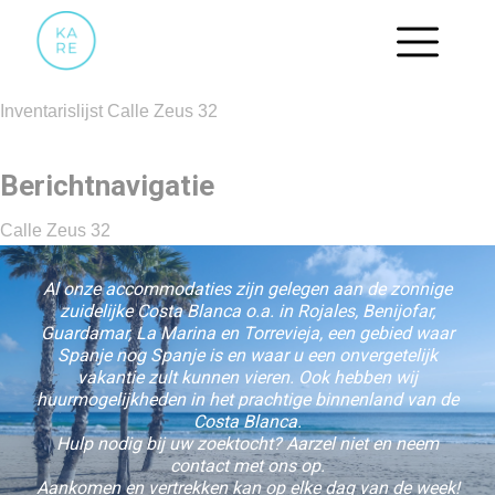
INVENTARISLIJST CALLE ZEUS 32
Inventarislijst Calle Zeus 32
Berichtnavigatie
Calle Zeus 32
Al onze accommodaties zijn gelegen aan de zonnige
zuidelijke Costa Blanca o.a. in Rojales, Benijofar,
Guardamar, La Marina en Torrevieja, een gebied waar
Spanje nog Spanje is en waar u een onvergetelijk
vakantie zult kunnen vieren. Ook hebben wij
huurmogelijkheden in het prachtige binnenland van de
Costa Blanca.
Hulp nodig bij uw zoektocht? Aarzel niet en neem
contact met ons op.
Aankomen en vertrekken kan op elke dag van de week!