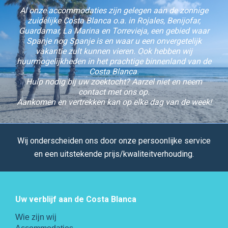
Al onze accommodaties zijn gelegen aan de zonnige
zuidelijke Costa Blanca o.a. in Rojales, Benijofar,
Guardamar, La Marina en Torrevieja, een gebied waar
Spanje nog Spanje is en waar u een onvergetelijk
vakantie zult kunnen vieren. Ook hebben wij
huurmogelijkheden in het prachtige binnenland van de
Costa Blanca.
Hulp nodig bij uw zoektocht? Aarzel niet en neem
contact met ons op.
Aankomen en vertrekken kan op elke dag van de week!
Wij onderscheiden ons door onze persoonlijke service
en een uitstekende prijs/kwaliteitverhouding.
Uw verblijf aan de Costa Blanca
Wie zijn wij