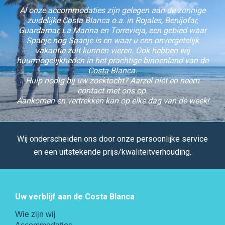
Al onze accommodaties zijn gelegen aan de zonnige
zuidelijke Costa Blanca o.a. in Rojales, Benijofar,
Guardamar, La Marina en Torrevieja, een gebied waar
Spanje nog Spanje is en waar u een onvergetelijk
vakantie zult kunnen vieren. Ook hebben wij
huurmogelijkheden in het prachtige binnenland van de
Costa Blanca.
Hulp nodig bij uw zoektocht? Aarzel niet en neem
contact met ons op.
Aankomen en vertrekken kan op elke dag van de week!
Wij onderscheiden ons door onze persoonlijke service
en een uitstekende prijs/kwaliteitverhouding.
Uw verblijf aan de Costa Blanca
Wie zijn wij