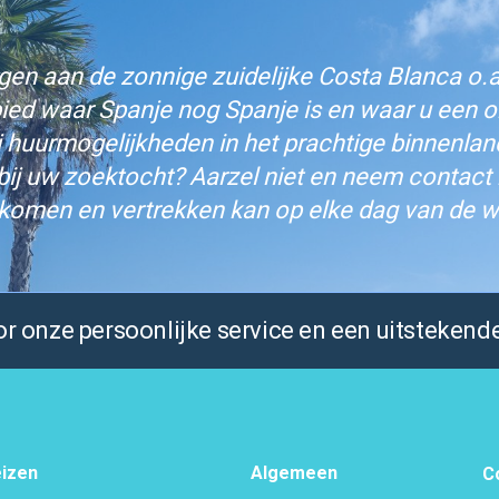
n aan de zonnige zuidelijke Costa Blanca o.a.
bied waar Spanje nog Spanje is en waar u een on
j huurmogelijkheden in het prachtige binnenlan
bij uw zoektocht? Aarzel niet en neem contact
komen en vertrekken kan op elke dag van de w
 onze persoonlijke service en een uitstekende
izen
Algemeen
C