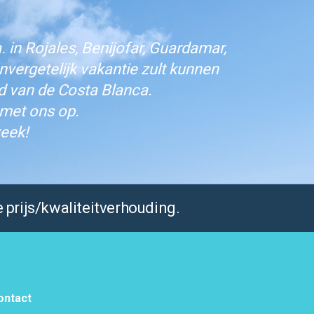
 in Rojales, Benijofar, Guardamar,
vergetelijk vakantie zult kunnen
d van de Costa Blanca.
 met ons op.
eek!
 prijs/kwaliteitverhouding.
ontact