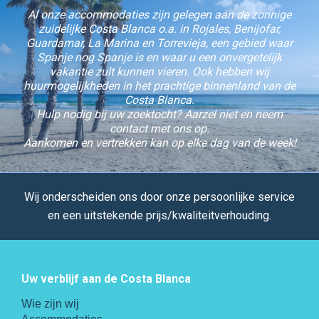
Al onze accommodaties zijn gelegen aan de zonnige
zuidelijke Costa Blanca o.a. in Rojales, Benijofar,
Guardamar, La Marina en Torrevieja, een gebied waar
Spanje nog Spanje is en waar u een onvergetelijk
vakantie zult kunnen vieren. Ook hebben wij
huurmogelijkheden in het prachtige binnenland van de
Costa Blanca.
Hulp nodig bij uw zoektocht? Aarzel niet en neem
contact met ons op.
Aankomen en vertrekken kan op elke dag van de week!
Wij onderscheiden ons door onze persoonlijke service
en een uitstekende prijs/kwaliteitverhouding.
Uw verblijf aan de Costa Blanca
Wie zijn wij