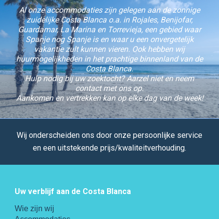
Al onze accommodaties zijn gelegen aan de zonnige
zuidelijke Costa Blanca o.a. in Rojales, Benijofar,
Guardamar, La Marina en Torrevieja, een gebied waar
Spanje nog Spanje is en waar u een onvergetelijk
vakantie zult kunnen vieren. Ook hebben wij
huurmogelijkheden in het prachtige binnenland van de
Costa Blanca.
Hulp nodig bij uw zoektocht? Aarzel niet en neem
contact met ons op.
Aankomen en vertrekken kan op elke dag van de week!
Wij onderscheiden ons door onze persoonlijke service
en een uitstekende prijs/kwaliteitverhouding.
Uw verblijf aan de Costa Blanca
Wie zijn wij