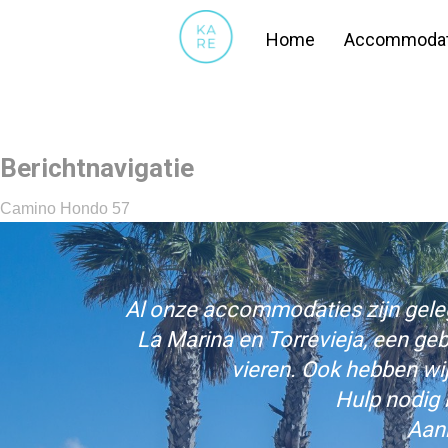
20191010_175104
Home
Accommodat
Berichtnavigatie
Camino Hondo 57
Al onze accommodaties zijn gelege
La Marina en Torrevieja, een ge
vieren. Ook hebben wi
Hulp nodig 
Aan