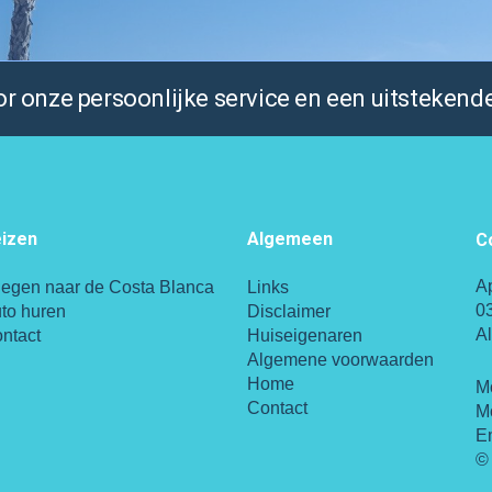
 onze persoonlijke service en een uitstekende
izen
Algemeen
C
A
iegen naar de Costa Blanca
Links
0
to huren
Disclaimer
A
ntact
Huiseigenaren
Algemene voorwaarden
Home
M
Contact
M
E
© 