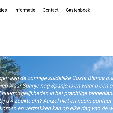
ies
Informatie
Contact
Gastenboek
n aan de zonnige zuidelijke Costa Blanca o.a.
bied waar Spanje nog Spanje is en waar u een on
j huurmogelijkheden in het prachtige binnenlan
bij uw zoektocht? Aarzel niet en neem contact
komen en vertrekken kan op elke dag van de w