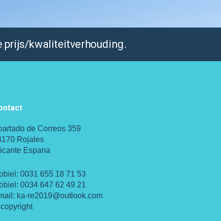
 prijs/kwaliteitverhouding.
ontact
partado de Correos 359
3170 Rojales
licante Espana
obiel:
0031 655 18 71 53
obiel:
0034 647 62 49 21
mail:
ka-re2019@outlook.com
copyright