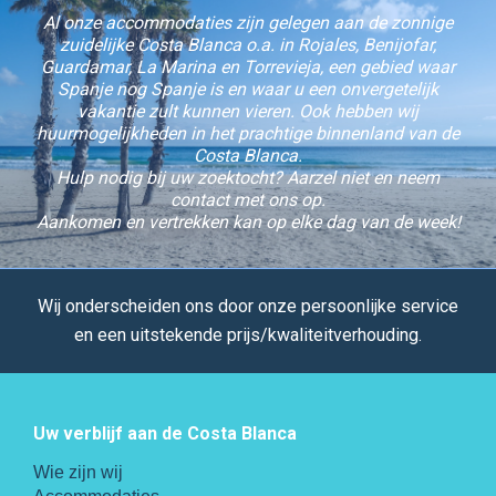
Al onze accommodaties zijn gelegen aan de zonnige
zuidelijke Costa Blanca o.a. in Rojales, Benijofar,
Guardamar, La Marina en Torrevieja, een gebied waar
Spanje nog Spanje is en waar u een onvergetelijk
vakantie zult kunnen vieren. Ook hebben wij
huurmogelijkheden in het prachtige binnenland van de
Costa Blanca.
Hulp nodig bij uw zoektocht? Aarzel niet en neem
contact met ons op.
Aankomen en vertrekken kan op elke dag van de week!
Wij onderscheiden ons door onze persoonlijke service
en een uitstekende prijs/kwaliteitverhouding.
Uw verblijf aan de Costa Blanca
Wie zijn wij