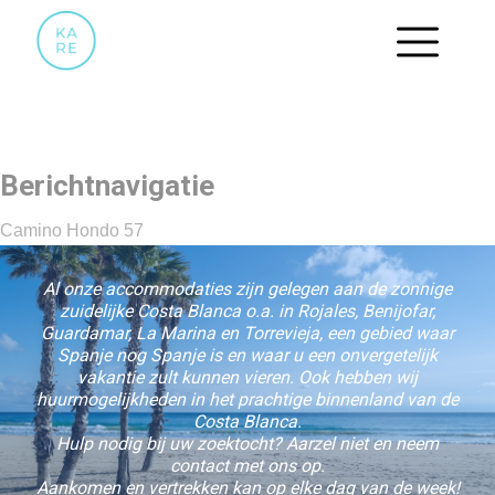
23 BIJKEUKEN_
Berichtnavigatie
Camino Hondo 57
Al onze accommodaties zijn gelegen aan de zonnige
zuidelijke Costa Blanca o.a. in Rojales, Benijofar,
Guardamar, La Marina en Torrevieja, een gebied waar
Spanje nog Spanje is en waar u een onvergetelijk
vakantie zult kunnen vieren. Ook hebben wij
huurmogelijkheden in het prachtige binnenland van de
Costa Blanca.
Hulp nodig bij uw zoektocht? Aarzel niet en neem
contact met ons op.
Aankomen en vertrekken kan op elke dag van de week!