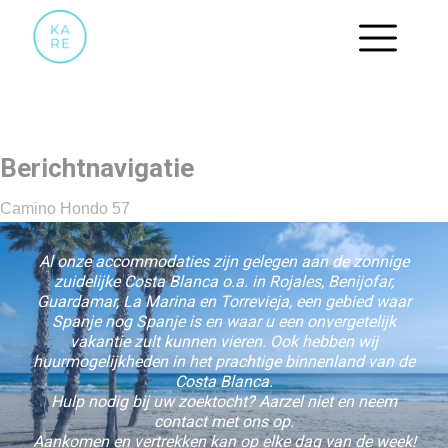
29 2DE BADKAMER
Berichtnavigatie
Camino Hondo 57
Al onze accommodaties zijn gelegen aan de zonnige
zuidelijke Costa Blanca o.a. in Rojales, Benijofar,
Guardamar, La Marina en Torrevieja, een gebied waar
Spanje nog Spanje is en waar u een onvergetelijk
vakantie zult kunnen vieren. Ook hebben wij
huurmogelijkheden in het prachtige binnenland van de
Costa Blanca.
Hulp nodig bij uw zoektocht? Aarzel niet en neem
contact met ons op.
Aankomen en vertrekken kan op elke dag van de week!