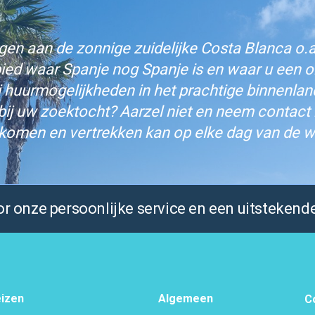
n aan de zonnige zuidelijke Costa Blanca o.a.
bied waar Spanje nog Spanje is en waar u een on
j huurmogelijkheden in het prachtige binnenlan
bij uw zoektocht? Aarzel niet en neem contact
komen en vertrekken kan op elke dag van de w
 onze persoonlijke service en een uitstekende
izen
Algemeen
C