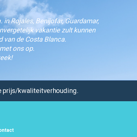
 in Rojales, Benijofar, Guardamar,
vergetelijk vakantie zult kunnen
d van de Costa Blanca.
 met ons op.
eek!
 prijs/kwaliteitverhouding.
ontact