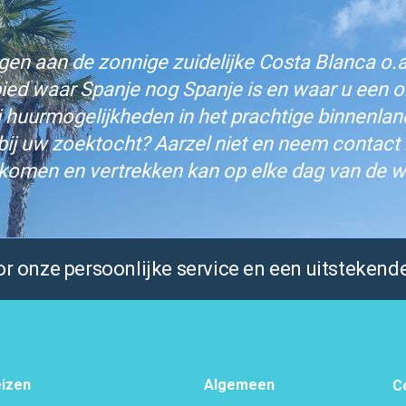
n aan de zonnige zuidelijke Costa Blanca o.a.
bied waar Spanje nog Spanje is en waar u een on
j huurmogelijkheden in het prachtige binnenlan
bij uw zoektocht? Aarzel niet en neem contact
komen en vertrekken kan op elke dag van de w
 onze persoonlijke service en een uitstekende
izen
Algemeen
C