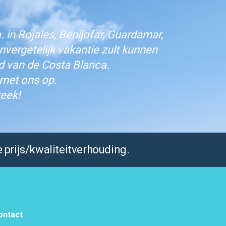
 in Rojales, Benijofar, Guardamar,
vergetelijk vakantie zult kunnen
d van de Costa Blanca.
 met ons op.
eek!
 prijs/kwaliteitverhouding.
ontact