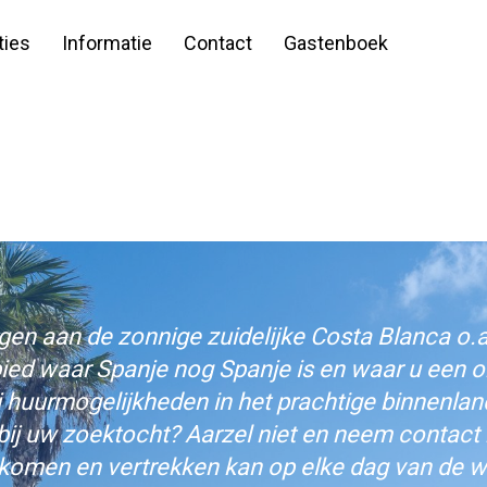
ies
Informatie
Contact
Gastenboek
n aan de zonnige zuidelijke Costa Blanca o.a.
bied waar Spanje nog Spanje is en waar u een on
j huurmogelijkheden in het prachtige binnenlan
bij uw zoektocht? Aarzel niet en neem contact
komen en vertrekken kan op elke dag van de w