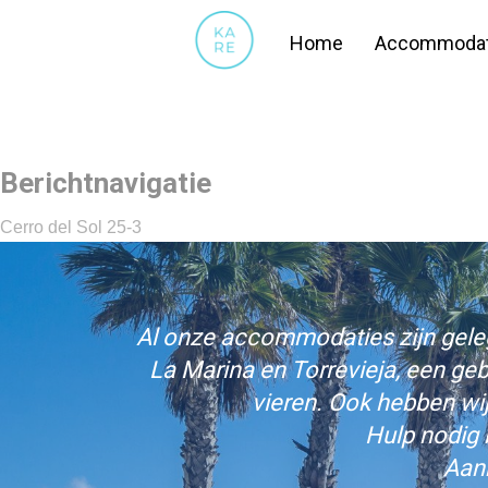
34
Home
Accommodat
Berichtnavigatie
Cerro del Sol 25-3
Al onze accommodaties zijn gelege
La Marina en Torrevieja, een ge
vieren. Ook hebben wi
Hulp nodig 
Aan