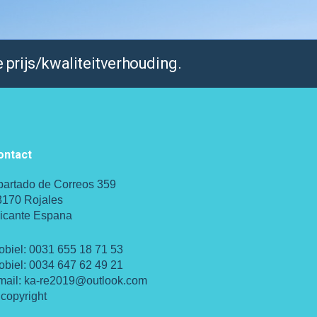
 prijs/kwaliteitverhouding.
ontact
partado de Correos 359
3170 Rojales
licante Espana
obiel:
0031 655 18 71 53
obiel:
0034 647 62 49 21
mail:
ka-re2019@outlook.com
copyright