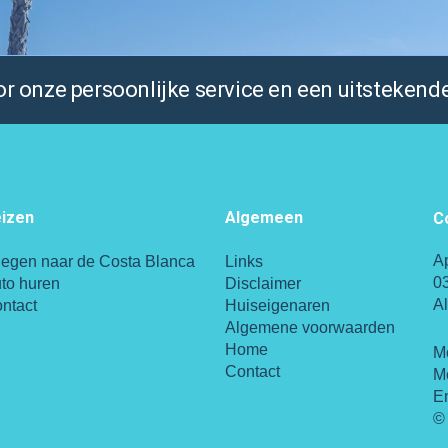
 onze persoonlijke service en een uitstekende
izen
Algemeen
C
A
iegen naar de Costa Blanca
Links
0
to huren
Disclaimer
A
ntact
Huiseigenaren
Algemene voorwaarden
Home
M
Contact
M
E
© 