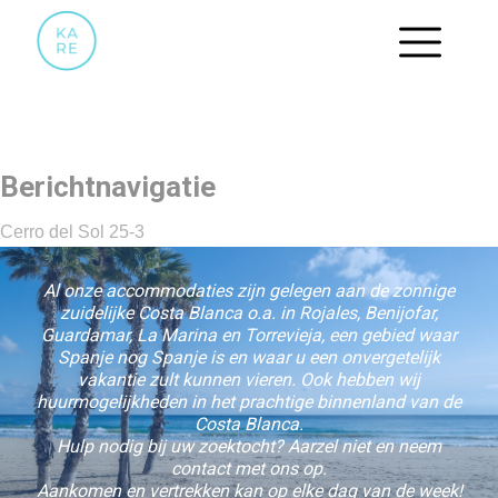
38
Berichtnavigatie
Cerro del Sol 25-3
Al onze accommodaties zijn gelegen aan de zonnige
zuidelijke Costa Blanca o.a. in Rojales, Benijofar,
Guardamar, La Marina en Torrevieja, een gebied waar
Spanje nog Spanje is en waar u een onvergetelijk
vakantie zult kunnen vieren. Ook hebben wij
huurmogelijkheden in het prachtige binnenland van de
Costa Blanca.
Hulp nodig bij uw zoektocht? Aarzel niet en neem
contact met ons op.
Aankomen en vertrekken kan op elke dag van de week!