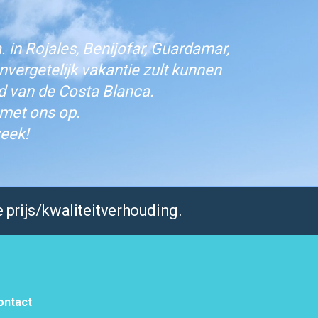
 in Rojales, Benijofar, Guardamar,
vergetelijk vakantie zult kunnen
d van de Costa Blanca.
 met ons op.
eek!
 prijs/kwaliteitverhouding.
ontact