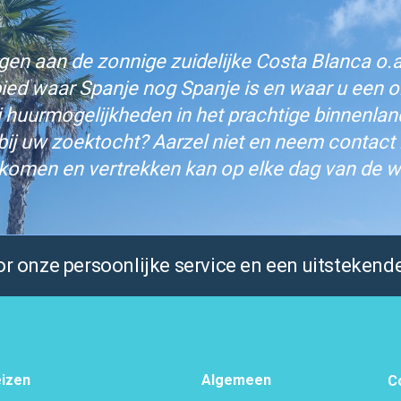
n aan de zonnige zuidelijke Costa Blanca o.a.
bied waar Spanje nog Spanje is en waar u een on
j huurmogelijkheden in het prachtige binnenlan
bij uw zoektocht? Aarzel niet en neem contact
komen en vertrekken kan op elke dag van de w
 onze persoonlijke service en een uitstekende
izen
Algemeen
C